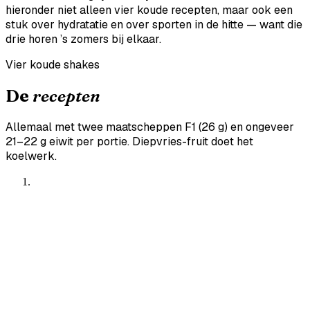
hieronder niet alleen vier koude recepten, maar ook een
stuk over hydratatie en over sporten in de hitte — want die
drie horen ’s zomers bij elkaar.
Vier koude shakes
De
recepten
Allemaal met twee maatscheppen F1 (26 g) en ongeveer
21–22 g eiwit per portie. Diepvries-fruit doet het
koelwerk.
Mango–Kokos IJsshake
Tropisch en romig — als vakantie in een glas.