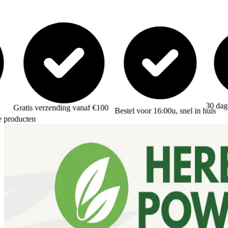
30 dagen geld t
is verzending vanaf €100
Bestel voor 16:00u, snel in huis
ten